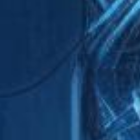
 Ltd. needed a proper method to predict and manage their inventory
eams defined appropriate levels for raw materials and finished produ