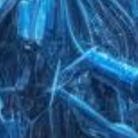
. Using
cts by