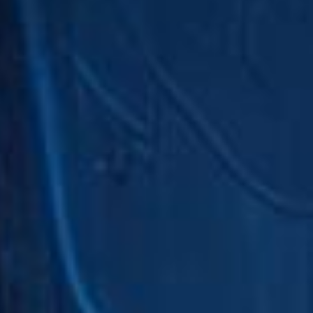
With hundreds of medications in the market, Pharm
a mean absolute percentage analysis (MAPE), the t
mapping.
read more