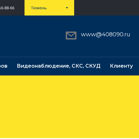
56-88-66
Тюмень
www@408090.ru
ров
Видеонаблюдение, СКС, СКУД
Клиенту