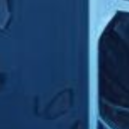
oration, “Given that we are all capable of contributing new ideas, th
e, capture, process and implement ideas?” Becoming an organizatio
 a number of ways
ut Do Your Homework