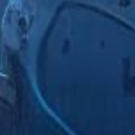
Says Morgan Fraud, the author of The Thinking Corp
question becomes how do you successfully generat
capable of answering this question can benefit in
read more
Stick with Your Concept b